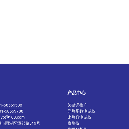
产品中心
-58559588
关键词推广
1-58559788
导热系数测试仪
yb@163.com
比热容测试仪
市雨湖区潭邵路519号
膨胀仪