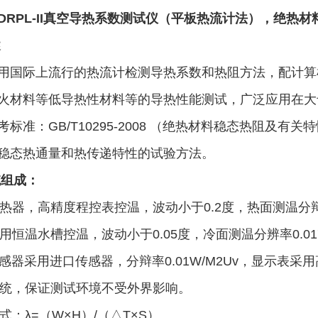
DRPL-II真空导热系数测试仪（平板热流计法），绝热
述
用国际上流行的热流计检测导热系数和热阻方法，配计算
火材料等低导热性材料等的导热性能测试，广泛应用在大
标准：GB/T10295-2008 （绝热材料稳态热阻及有关特
稳态热通量和热传递特性的试验方法。
统组成：
面加热器，高精度程控表控温，波动小于0.2度，热面测温分辩
采用恒温水槽控温，波动小于0.05度，冷面测温分辨率0.0
传感器采用进口传感器，分辩率0.01W/M2Uv，显示表采
空系统，保证测试环境不受外界影响。
公式：λ=（W×H）/（△T×S）