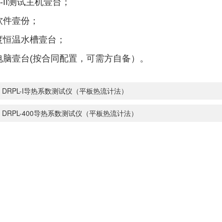
L-II测试主机壹台；
软件壹份；
度恒温水槽壹台；
电脑壹台(按合同配置，可需方自备）。
：
DRPL-I导热系数测试仪（平板热流计法）
：
DRPL-400导热系数测试仪（平板热流计法）