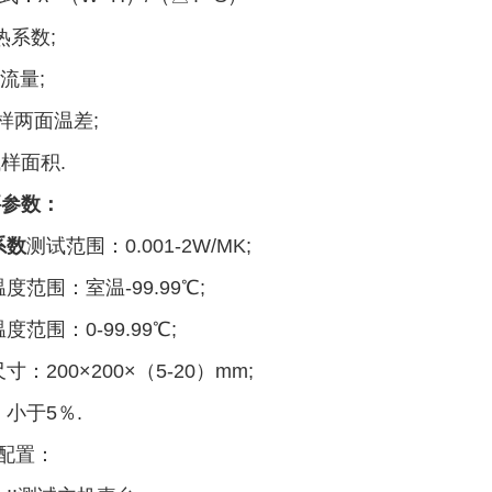
 导热系数;
 热流量;
 试样两面温差;
- 试样面积.
要参数：
系数
测试范围：0.001-2W/MK;
度范围：室温-99.99℃;
度范围：0-99.99℃;
寸：200×200×（5-20）mm;
小于5％.
配置：