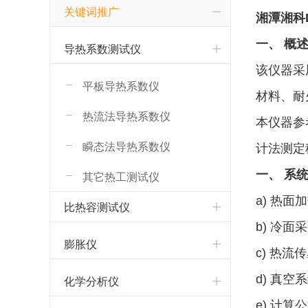
关键词推广
湘潭湘科
一、 概
导热系数测试仪
该仪器采
平板导热系数仪
材料、耐
热流法导热系数仪
本仪器参考
瞬态法导热系数仪
计法测定
一、 系
其它热工测试仪
a) 热
比热容测试仪
b) 冷面
膨胀仪
c) 热流
d) 真
化学分析仪
e) 计算