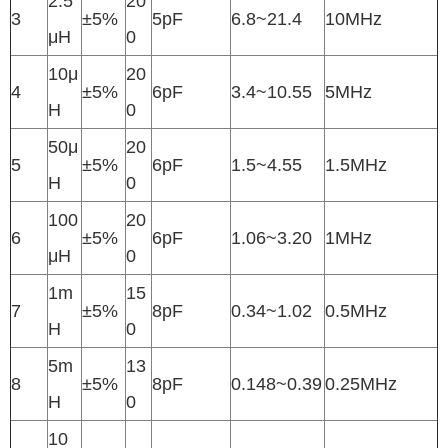
2.5
20
3
±5%
5pF
6.8~21.4
10MHz
μH
0
10μ
20
4
±5%
6pF
3.4~10.55
5MHz
H
0
50μ
20
5
±5%
6pF
1.5~4.55
1.5MHz
H
0
100
20
6
±5%
6pF
1.06~3.20
1MHz
μH
0
1m
15
7
±5%
8pF
0.34~1.02
0.5MHz
H
0
5m
13
8
±5%
8pF
0.148~0.39
0.25MHz
H
0
10