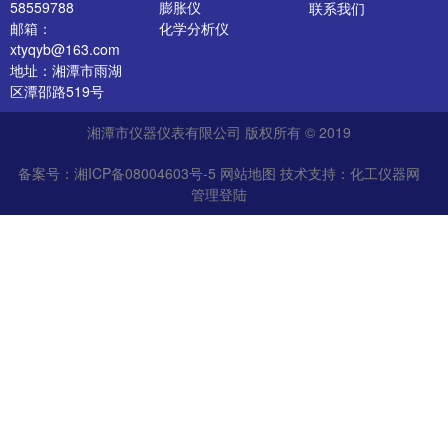
58559788
膨胀仪
联系我们
邮箱：
化学分析仪
xtyqyb@163.com
陶瓷坯体原料检测
地址：湘潭市雨湖
仪器
区潭邵路519号
陶瓷成品检测仪器
多孔、工程陶瓷检
湘潭市仪器仪表有限公司 版权所有 © 2019
测仪器
卫生陶瓷检测仪器
备案号：湘ICP备08004603号-5
网站地图
技术支持：
化工仪器网
保温耐火材料检测
管理登陆
仪器
玻璃检测仪器
型砂铸造材料检测
仪器
石墨炭素材料检测
仪器
材料理化分析仪
实验电炉及烘烤设
备
实验室制样设备
实验室研磨机
最新产品