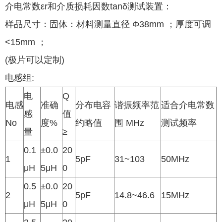
介电常数εr和介质损耗因数tanδ测试装置：
样品尺寸：固体：材料测量直径 Φ38mm ；厚度可调
<15mm ；
(极片可以定制)
电感组:
电
Q
电感
准确
分布电容
谐振频率范
适合介电常数
感
值
No
度%
约略值
围 MHz
测试频率
量
≥
0.1
±0.0
20
1
5pF
31~103
50MHz
μH
5μH
0
0.5
±0.0
20
2
5pF
14.8~46.6
15MHz
μH
5μH
0