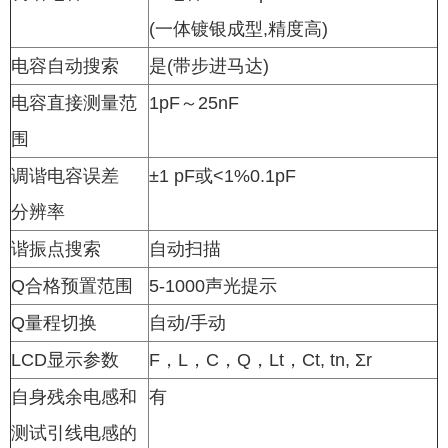
(一体镀银成型,精度高)
电容自动搜索
是(带步进马达)
电容直接测量范
1pF～25nF
围
调谐电容误差
±1 pF或<1%
0.1pF
分辨率
谐振点搜索
自动扫描
Q合格预置范围
5-1000声光提示
Q量程切换
自动/手动
LCD显示参数
F，L，C，Q，Lt，Ct, tn, Σr
自身残余电感和
有
测试引线电感的