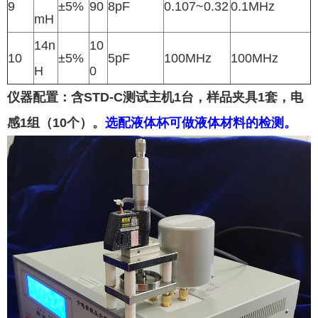
9
±5%
90
8pF
0.107~0.32
0.1MHz
mH
14n
10
10
±5%
5pF
100MHz
100MHz
H
0
仪器配置：含STD-C测试主机1台，样品夹具1套，电
感1组（10个）。
选配液体杯可做液体材料的检测。