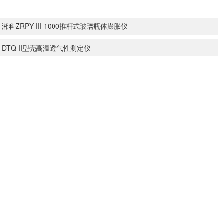
：
湘科ZRPY-III-1000推杆式玻璃瓶体膨胀仪
：
DTQ-II型壳高温透气性测定仪