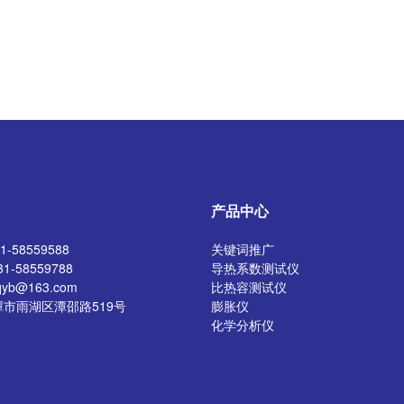
产品中心
-58559588
关键词推广
1-58559788
导热系数测试仪
yb@163.com
比热容测试仪
市雨湖区潭邵路519号
膨胀仪
化学分析仪
陶瓷坯体原料检测仪器
陶瓷成品检测仪器
多孔、工程陶瓷检测仪器
卫生陶瓷检测仪器