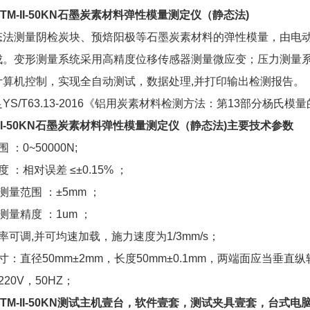
TM
-II
-50KN石墨炭素材料
弹性模
量测
定
仪（静
态
法)
态法测量阴检炭块、预焙阳极等石墨炭素材料的弹性模量，由电
成。变形测量系统采用高精度位移传感器测量微应变；压力测量
计算机控制，实现全自动测试，数据处理,并打印输出检测报告。
YS/T63.13-2016《铝用炭素材料检测方法：第13部分杨氏
I
-50KN石墨炭素材料
弹性模
量测
定
仪（静
态
法)主要技术参数
 ：0~50000N;
 ：相对误差 ≤±0.15% ；
测量范围 ：±5mm ；
测量精度 ：1um ；
率可调,并可均速加载，施力速度为1/3mm/s；
：直径50mm±2mm，长度50mm±0.1mm，两端面应当垂直纵轴线。
20V，50HZ；
-II-50KN
测试主机壹台，软件壹套，测试夹具壹套，
台式电