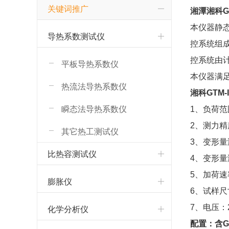
关键词推广
湘潭湘科G
本仪器静
导热系数测试仪
控系统组
控系统由
平板导热系数仪
本仪器满足
热流法导热系数仪
湘科GTM
-I
瞬态法导热系数仪
1、负荷范围
2、测力精度
其它热工测试仪
3、变形量
比热容测试仪
4、变形量
5、加荷速
膨胀仪
6、试样尺寸
化学分析仪
7、电压：2
配置：含GTM