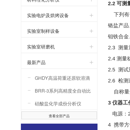
2.2 可
下列有色
实验电炉及烘烤设备
铬盐产品
实验室制样设备
钼铁合金
实验室研磨机
2.3 测
2.4 
最新产品
2.5 
GHDY高温荷重还原软溶滴
2.6 检
落性能测定仪
BRR-3系列高精度全自动比
自称量开
3 仪器
热容测试仪
硅酸盐化学成份分析仪
电源：22
查看全部产品
4 携带