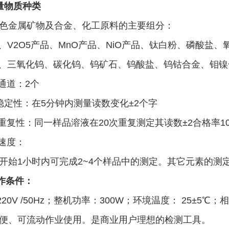
测量物质种类
金属矿物及合金、化工原料的主要组分：
、V2O5产品、MnO产品、NiO产品、钛白粉、磷酸盐
、三氧化钨、碳化钨、钨矿石、钨酸盐、钨钴合金、钼镍
量通道：2个
测量稳定性：在5分钟内测量读数变化±2个字
测试重复性：同一样品溶液在20次重复测定其读数±2合格率10
测速度：
始1小时内可完成2~4个样品中的测定。其它元素的测定
工作条件：
0V /50Hz；整机功率：300W；环境温度： 25±5℃；
方便、可流动作业使用。是商业用户理想的检测工具。